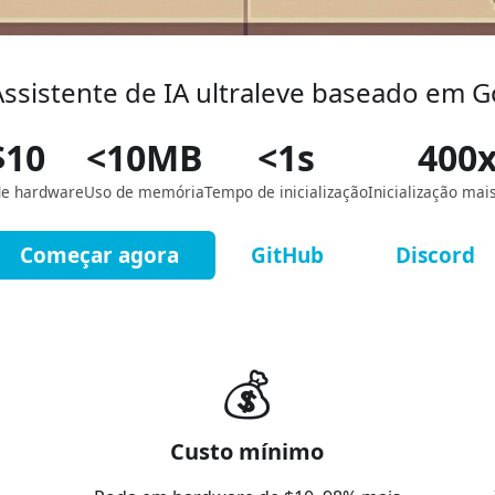
Assistente de IA ultraleve baseado em G
$10
<10MB
<1s
400
de hardware
Uso de memória
Tempo de inicialização
Inicialização mai
Começar agora
GitHub
Discord
💰
Custo mínimo