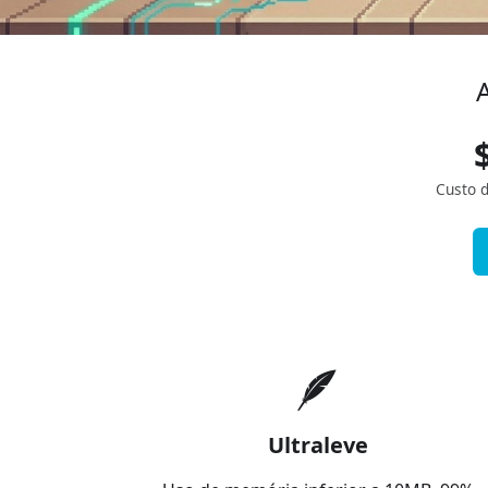
Custo 
🪶
Ultraleve