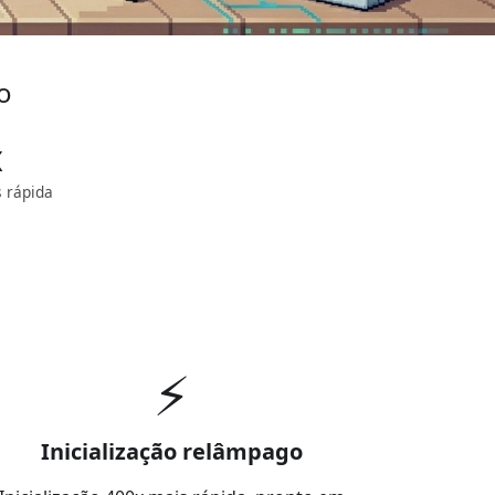
o
x
s rápida
⚡️
Inicialização relâmpago