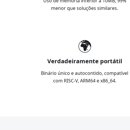
Uso de memória inferior a 10MB, 99%
menor que soluções similares.
🌍
Verdadeiramente portátil
Binário único e autocontido, compatível
com RISC-V, ARM64 e x86_64.