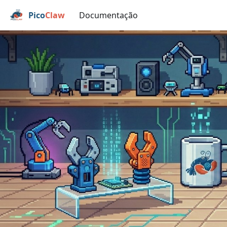
Pico
Claw
Documentação
PicoClaw