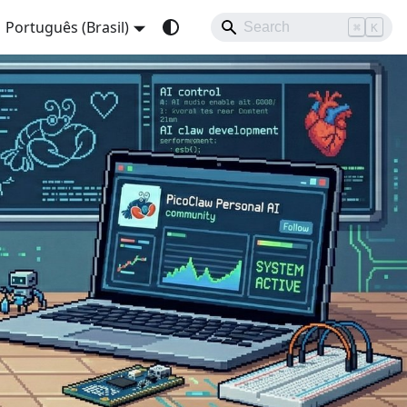
Português (Brasil)
⌘
K