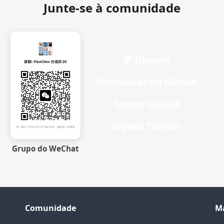
Junte-se à comunidade
💬 Discord
Discussões no GitHub
Sipeed GitHub
Sipeed Twitter
Grupo do WeChat
Comunidade
M