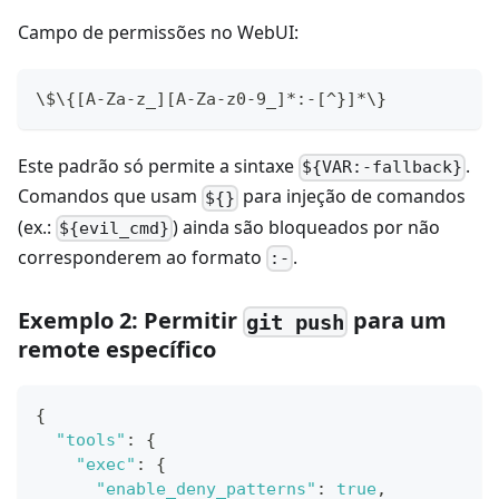
Campo de permissões no WebUI:
\$\{[A-Za-z_][A-Za-z0-9_]*:-[^}]*\}
Este padrão só permite a sintaxe
.
${VAR:-fallback}
Comandos que usam
para injeção de comandos
${}
(ex.:
) ainda são bloqueados por não
${evil_cmd}
corresponderem ao formato
.
:-
Exemplo 2: Permitir
para um
git push
remote específico
{
"tools"
:
{
"exec"
:
{
"enable_deny_patterns"
:
true
,