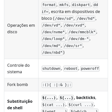
,
,
,
format
mkfs
diskpart
dd
, escrita em dispositivos de
if=
bloco (
,
,
/dev/sd*
/dev/hd*
,
,
Operações em
/dev/vd*
/dev/xvd*
,
,
disco
/dev/nvme*
/dev/mmcblk*
,
,
/dev/loop*
/dev/dm-*
,
,
/dev/md*
/dev/sr*
)
/dev/nbd*
Controle do
,
,
shutdown
reboot
poweroff
sistema
Fork bomb
:(){ :|:& };:
,
, backticks
,
$(...)
${...}
Substituição
,
,
$(cat ...)
$(curl ...)
de shell
,
$(wget ...)
$(which ...)