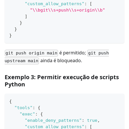
"custom_allow_patterns"
:
[
"\\bgit\\s+push\\s+origin\\b"
]
}
}
}
é permitido;
git push origin main
git push
ainda é bloqueado.
upstream main
Exemplo 3: Permitir execução de scripts
Python
{
"tools"
:
{
"exec"
:
{
"enable_deny_patterns"
:
true
,
"custom_allow_patterns"
:
[