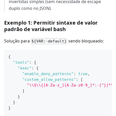
invertidas simples (sem necessidade de escape
duplo como no JSON).
Exemplo 1: Permitir sintaxe de valor
padrão de variável bash
Solução para
sendo bloqueado:
${VAR:-default}
{
"tools"
:
{
"exec"
:
{
"enable_deny_patterns"
:
true
,
"custom_allow_patterns"
:
[
"\\$\\{[A-Za-z_][A-Za-z0-9_]*:-[^}]*\\
]
}
}
}