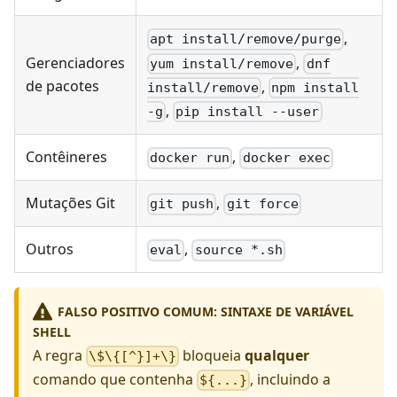
,
apt install/remove/purge
,
Gerenciadores
yum install/remove
dnf
de pacotes
,
install/remove
npm install
,
-g
pip install --user
Contêineres
,
docker run
docker exec
Mutações Git
,
git push
git force
Outros
,
eval
source *.sh
FALSO POSITIVO COMUM: SINTAXE DE VARIÁVEL
SHELL
A regra
bloqueia
qualquer
\$\{[^}]+\}
comando que contenha
, incluindo a
${...}