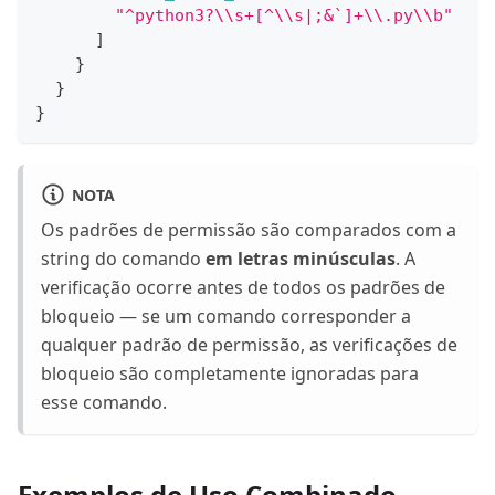
"^python3?\\s+[^\\s|;&`]+\\.py\\b"
]
}
}
}
NOTA
Os padrões de permissão são comparados com a
string do comando
em letras minúsculas
. A
verificação ocorre antes de todos os padrões de
bloqueio — se um comando corresponder a
qualquer padrão de permissão, as verificações de
bloqueio são completamente ignoradas para
esse comando.
Exemplos de Uso Combinado