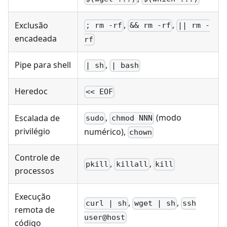
,
,
Exclusão
; rm -rf
&& rm -rf
|| rm -
encadeada
rf
Pipe para shell
,
| sh
| bash
Heredoc
<< EOF
,
(modo
Escalada de
sudo
chmod NNN
privilégio
numérico),
chown
Controle de
,
,
pkill
killall
kill
processos
Execução
,
,
curl | sh
wget | sh
ssh
remota de
user@host
código