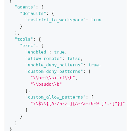
{
"agents"
:
{
"defaults"
:
{
"restrict_to_workspace"
:
true
}
}
,
"tools"
:
{
"exec"
:
{
"enabled"
:
true
,
"allow_remote"
:
false
,
"enable_deny_patterns"
:
true
,
"custom_deny_patterns"
:
[
"\\brm\\s+-rf\\b"
,
"\\bsudo\\b"
]
,
"custom_allow_patterns"
:
[
"\\$\\{[A-Za-z_][A-Za-z0-9_]*:-[^}]*\\
]
}
}
}