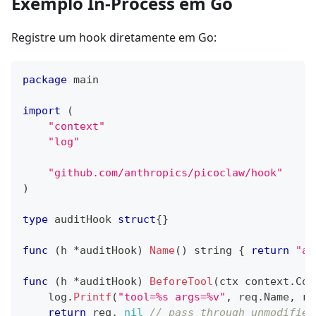
Exemplo In-Process em Go
Registre um hook diretamente em Go:
package
 main
import
(
"context"
"log"
"github.com/anthropics/picoclaw/hook"
)
type
 auditHook 
struct
{
}
func
(
h 
*
auditHook
)
Name
(
)
string
{
return
"au
func
(
h 
*
auditHook
)
BeforeTool
(
ctx context
.
Con
    log
.
Printf
(
"tool=%s args=%v"
,
 req
.
Name
,
 re
return
 req
,
nil
// pass through unmodified