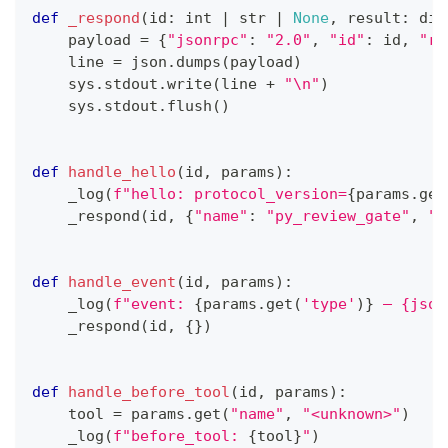
def
_respond
(
id
:
int
|
str
|
None
,
 result
:
dic
    payload 
=
{
"jsonrpc"
:
"2.0"
,
"id"
:
id
,
"re
    line 
=
 json
.
dumps
(
payload
)
    sys
.
stdout
.
write
(
line 
+
"\n"
)
    sys
.
stdout
.
flush
(
)
def
handle_hello
(
id
,
 params
)
:
    _log
(
f"hello: protocol_version=
{
params
.
get
    _respond
(
id
,
{
"name"
:
"py_review_gate"
,
"p
def
handle_event
(
id
,
 params
)
:
    _log
(
f"event: 
{
params
.
get
(
'type'
)
}
 — {json
    _respond
(
id
,
{
}
)
def
handle_before_tool
(
id
,
 params
)
:
    tool 
=
 params
.
get
(
"name"
,
"<unknown>"
)
    _log
(
f"before_tool: 
{
tool
}
"
)