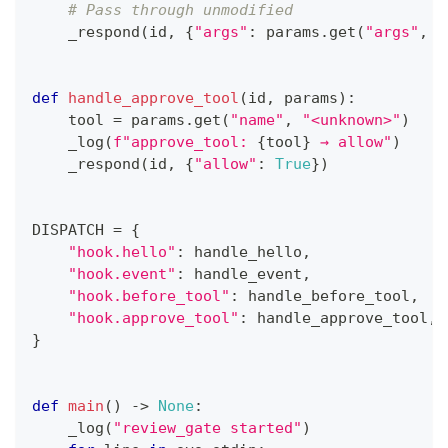
# Pass through unmodified
    _respond
(
id
,
{
"args"
:
 params
.
get
(
"args"
,
{
def
handle_approve_tool
(
id
,
 params
)
:
    tool 
=
 params
.
get
(
"name"
,
"<unknown>"
)
    _log
(
f"approve_tool: 
{
tool
}
 → allow"
)
    _respond
(
id
,
{
"allow"
:
True
}
)
DISPATCH 
=
{
"hook.hello"
:
 handle_hello
,
"hook.event"
:
 handle_event
,
"hook.before_tool"
:
 handle_before_tool
,
"hook.approve_tool"
:
 handle_approve_tool
,
}
def
main
(
)
-
>
None
:
    _log
(
"review_gate started"
)