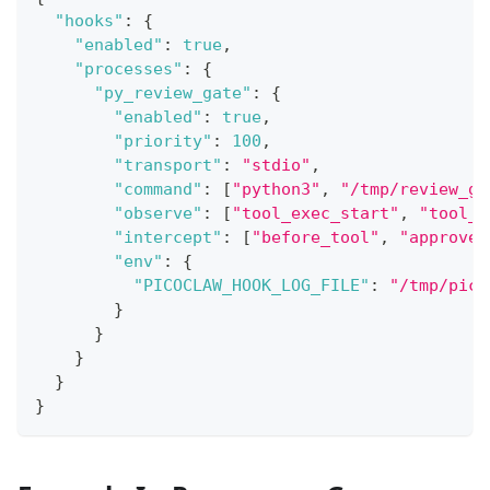
"hooks"
:
{
"enabled"
:
true
,
"processes"
:
{
"py_review_gate"
:
{
"enabled"
:
true
,
"priority"
:
100
,
"transport"
:
"stdio"
,
"command"
:
[
"python3"
,
"/tmp/review_ga
"observe"
:
[
"tool_exec_start"
,
"tool_e
"intercept"
:
[
"before_tool"
,
"approve_
"env"
:
{
"PICOCLAW_HOOK_LOG_FILE"
:
"/tmp/pico
}
}
}
}
}