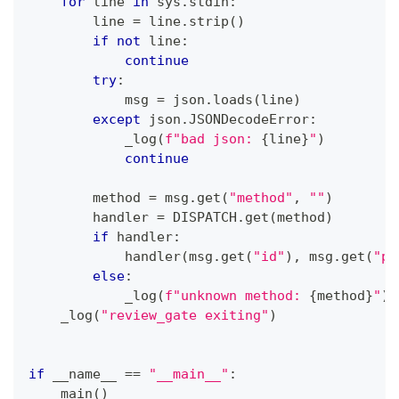
for
 line 
in
 sys
.
stdin
:
        line 
=
 line
.
strip
(
)
if
not
 line
:
continue
try
:
            msg 
=
 json
.
loads
(
line
)
except
 json
.
JSONDecodeError
:
            _log
(
f"bad json: 
{
line
}
"
)
continue
        method 
=
 msg
.
get
(
"method"
,
""
)
        handler 
=
 DISPATCH
.
get
(
method
)
if
 handler
:
            handler
(
msg
.
get
(
"id"
)
,
 msg
.
get
(
"pa
else
:
            _log
(
f"unknown method: 
{
method
}
"
)
    _log
(
"review_gate exiting"
)
if
 __name__ 
==
"__main__"
:
    main
(
)