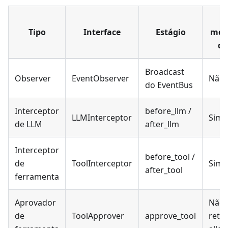
P
Tipo
Interface
Estágio
modi
da
Broadcast
Observer
EventObserver
Não
do EventBus
Interceptor
before_llm /
LLMInterceptor
Sim
de LLM
after_llm
Interceptor
before_tool /
de
ToolInterceptor
Sim
after_tool
ferramenta
Aprovador
Não,
de
ToolApprover
approve_tool
reto