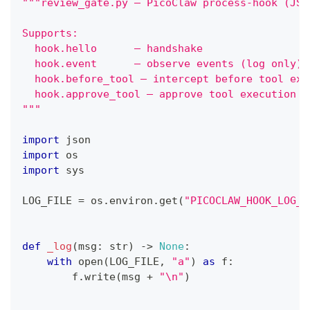
"""review_gate.py – PicoClaw process-hook (JSO
Supports:
  hook.hello      – handshake
  hook.event      – observe events (log only)
  hook.before_tool – intercept before tool exe
  hook.approve_tool – approve tool execution (
"""
import
 json
import
 os
import
 sys
LOG_FILE 
=
 os
.
environ
.
get
(
"PICOCLAW_HOOK_LOG_F
def
_log
(
msg
:
str
)
-
>
None
:
with
open
(
LOG_FILE
,
"a"
)
as
 f
:
        f
.
write
(
msg 
+
"\n"
)