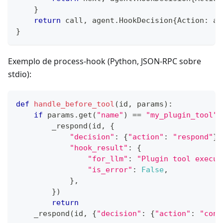
}
return
 call
,
 agent
.
HookDecision
{
Action
:
 ag
}
Exemplo de process-hook (Python, JSON-RPC sobre
stdio):
def
handle_before_tool
(
id
,
 params
)
:
if
 params
.
get
(
"name"
)
==
"my_plugin_tool"
:
        _respond
(
id
,
{
"decision"
:
{
"action"
:
"respond"
}
,
"hook_result"
:
{
"for_llm"
:
"Plugin tool execut
"is_error"
:
False
,
}
,
}
)
return
    _respond
(
id
,
{
"decision"
:
{
"action"
:
"cont