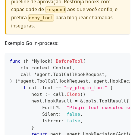
pipeline de aprovação. Restrinja hooks com
capacidade de
aos que você confia, e
respond
prefira
para bloquear chamadas
deny_tool
inseguras.
Exemplo Go in-process:
func
(
h 
*
MyHook
)
BeforeTool
(
    ctx context
.
Context
,
    call 
*
agent
.
ToolCallHookRequest
,
)
(
*
agent
.
ToolCallHookRequest
,
 agent
.
HookDecis
if
 call
.
Tool 
==
"my_plugin_tool"
{
        next 
:=
 call
.
Clone
(
)
        next
.
HookResult 
=
&
tools
.
ToolResult
{
            ForLLM
:
"Plugin tool executed suc
            Silent
:
false
,
            IsError
:
false
,
}
return
 next
,
 agent
.
HookDecision
{
Action