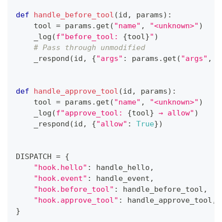
def
handle_before_tool
(
id
,
 params
)
:
    tool 
=
 params
.
get
(
"name"
,
"<unknown>"
)
    _log
(
f"before_tool: 
{
tool
}
"
)
# Pass through unmodified
    _respond
(
id
,
{
"args"
:
 params
.
get
(
"args"
,
{
def
handle_approve_tool
(
id
,
 params
)
:
    tool 
=
 params
.
get
(
"name"
,
"<unknown>"
)
    _log
(
f"approve_tool: 
{
tool
}
 → allow"
)
    _respond
(
id
,
{
"allow"
:
True
}
)
DISPATCH 
=
{
"hook.hello"
:
 handle_hello
,
"hook.event"
:
 handle_event
,
"hook.before_tool"
:
 handle_before_tool
,
"hook.approve_tool"
:
 handle_approve_tool
,
}