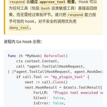
会
绕过
检查
。Hook 可以
approve_tool
respond
为任何工具（包括
这类敏感工具）直接返回结
bash
果，而无需经过审批环节。请只把
能力授
respond
予可信的 hook，对不安全的调用优先用
。
deny_tool
进程内 Go hook 示例：
func
(
h 
*
MyHook
)
BeforeTool
(
    ctx context
.
Context
,
    call 
*
agent
.
ToolCallHookRequest
,
)
(
*
agent
.
ToolCallHookRequest
,
 agent
.
HookDecis
if
 call
.
Tool 
==
"my_plugin_tool"
{
        next 
:=
 call
.
Clone
(
)
        next
.
HookResult 
=
&
tools
.
ToolResult
{
            ForLLM
:
"Plugin tool executed suc
            Silent
:
false
,
            IsError
:
false
,