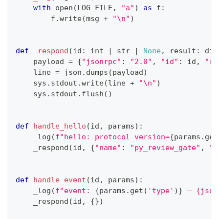
with
open
(
LOG_FILE
,
"a"
)
as
 f
:
        f
.
write
(
msg 
+
"\n"
)
def
_respond
(
id
:
int
|
str
|
None
,
 result
:
dic
    payload 
=
{
"jsonrpc"
:
"2.0"
,
"id"
:
id
,
"re
    line 
=
 json
.
dumps
(
payload
)
    sys
.
stdout
.
write
(
line 
+
"\n"
)
    sys
.
stdout
.
flush
(
)
def
handle_hello
(
id
,
 params
)
:
    _log
(
f"hello: protocol_version=
{
params
.
get
    _respond
(
id
,
{
"name"
:
"py_review_gate"
,
"p
def
handle_event
(
id
,
 params
)
:
    _log
(
f"event: 
{
params
.
get
(
'type'
)
}
 — {json
    _respond
(
id
,
{
}
)