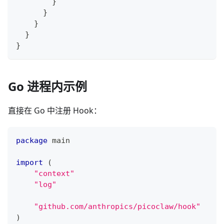
}
}
}
}
}
Go 进程内示例
直接在 Go 中注册 Hook：
package
 main
import
(
"context"
"log"
"github.com/anthropics/picoclaw/hook"
)