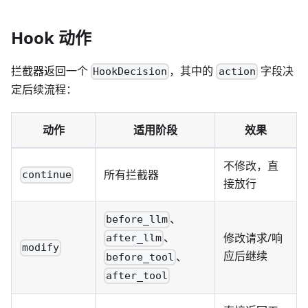
Hook 动作
拦截器返回一个
，其中的
字段决
HookDecision
action
定后续流程：
动作
适用阶段
效果
不修改，直
所有拦截器
continue
接放行
、
before_llm
、
修改请求/响
after_llm
modify
应后继续
、
before_tool
after_tool