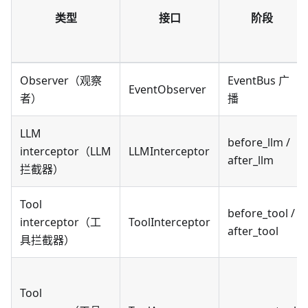
类型
接口
阶段
Observer（观察
EventBus 广
EventObserver
者）
播
LLM
before_llm /
interceptor（LLM
LLMInterceptor
after_llm
拦截器）
Tool
before_tool /
interceptor（工
ToolInterceptor
after_tool
具拦截器）
Tool