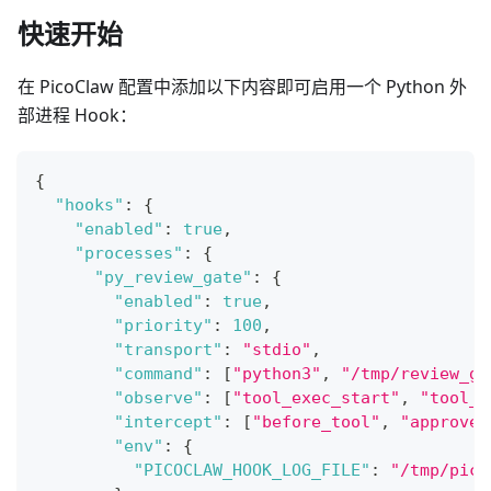
快速开始
在 PicoClaw 配置中添加以下内容即可启用一个 Python 外
部进程 Hook：
{
"hooks"
:
{
"enabled"
:
true
,
"processes"
:
{
"py_review_gate"
:
{
"enabled"
:
true
,
"priority"
:
100
,
"transport"
:
"stdio"
,
"command"
:
[
"python3"
,
"/tmp/review_ga
"observe"
:
[
"tool_exec_start"
,
"tool_e
"intercept"
:
[
"before_tool"
,
"approve_
"env"
:
{
"PICOCLAW_HOOK_LOG_FILE"
:
"/tmp/pico