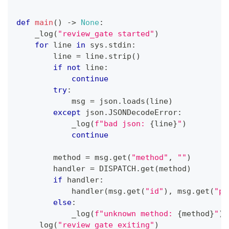
def
main
(
)
-
>
None
:
    _log
(
"review_gate started"
)
for
 line 
in
 sys
.
stdin
:
        line 
=
 line
.
strip
(
)
if
not
 line
:
continue
try
:
            msg 
=
 json
.
loads
(
line
)
except
 json
.
JSONDecodeError
:
            _log
(
f"bad json: 
{
line
}
"
)
continue
        method 
=
 msg
.
get
(
"method"
,
""
)
        handler 
=
 DISPATCH
.
get
(
method
)
if
 handler
:
            handler
(
msg
.
get
(
"id"
)
,
 msg
.
get
(
"pa
else
:
            _log
(
f"unknown method: 
{
method
}
"
)
    _log
(
"review_gate exiting"
)