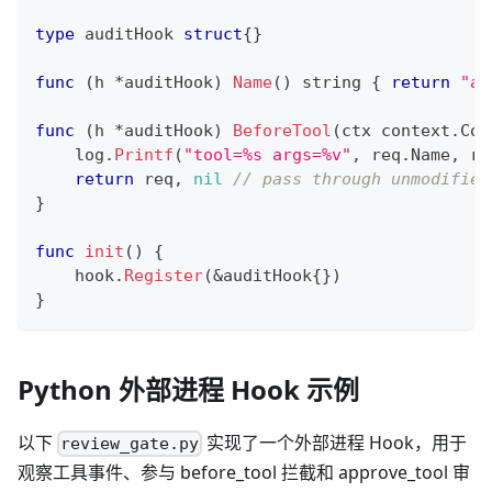
type
 auditHook 
struct
{
}
func
(
h 
*
auditHook
)
Name
(
)
string
{
return
"au
func
(
h 
*
auditHook
)
BeforeTool
(
ctx context
.
Con
    log
.
Printf
(
"tool=%s args=%v"
,
 req
.
Name
,
 re
return
 req
,
nil
// pass through unmodified
}
func
init
(
)
{
    hook
.
Register
(
&
auditHook
{
}
)
}
Python 外部进程 Hook 示例
以下
实现了一个外部进程 Hook，用于
review_gate.py
观察工具事件、参与 before_tool 拦截和 approve_tool 审