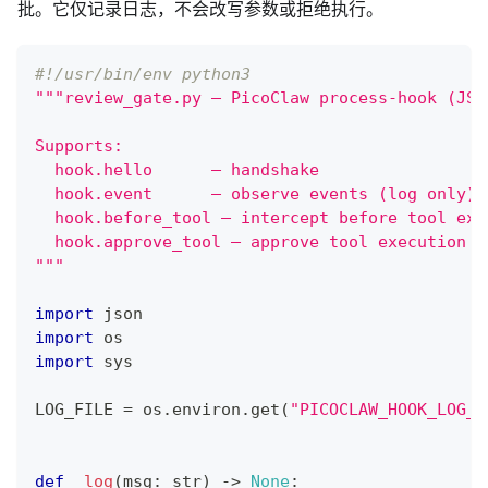
批。它仅记录日志，不会改写参数或拒绝执行。
#!/usr/bin/env python3
"""review_gate.py – PicoClaw process-hook (JSO
Supports:
  hook.hello      – handshake
  hook.event      – observe events (log only)
  hook.before_tool – intercept before tool exe
  hook.approve_tool – approve tool execution (
"""
import
 json
import
 os
import
 sys
LOG_FILE 
=
 os
.
environ
.
get
(
"PICOCLAW_HOOK_LOG_F
def
_log
(
msg
:
str
)
-
>
None
: