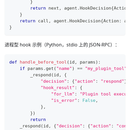
}
return
 next
,
 agent
.
HookDecision
{
Action
}
return
 call
,
 agent
.
HookDecision
{
Action
:
 ag
}
进程型 hook 示例（Python，stdio 上的 JSON-RPC）：
def
handle_before_tool
(
id
,
 params
)
:
if
 params
.
get
(
"name"
)
==
"my_plugin_tool"
:
        _respond
(
id
,
{
"decision"
:
{
"action"
:
"respond"
}
,
"hook_result"
:
{
"for_llm"
:
"Plugin tool execut
"is_error"
:
False
,
}
,
}
)
return
    _respond
(
id
,
{
"decision"
:
{
"action"
:
"cont