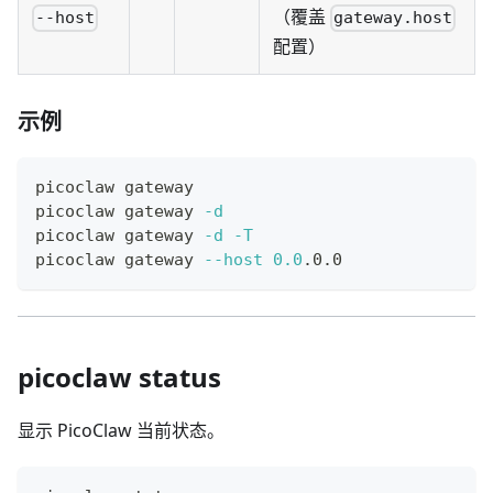
（覆盖
--host
gateway.host
配置）
示例
picoclaw gateway
picoclaw gateway 
-d
picoclaw gateway 
-d
-T
picoclaw gateway 
--host
0.0
.0.0
picoclaw status
显示 PicoClaw 当前状态。