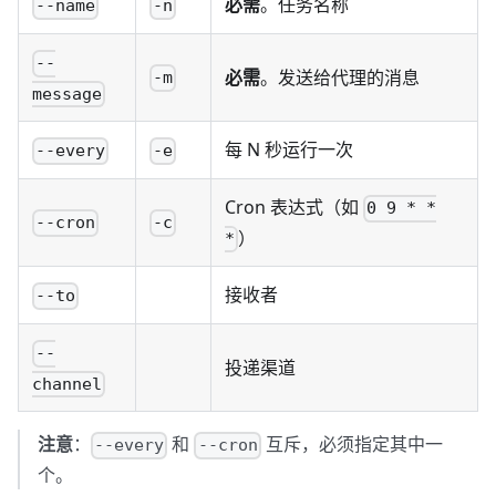
必需
。任务名称
--name
-n
--
必需
。发送给代理的消息
-m
message
每 N 秒运行一次
--every
-e
Cron 表达式（如
0 9 * *
--cron
-c
）
*
接收者
--to
--
投递渠道
channel
注意
：
和
互斥，必须指定其中一
--every
--cron
个。