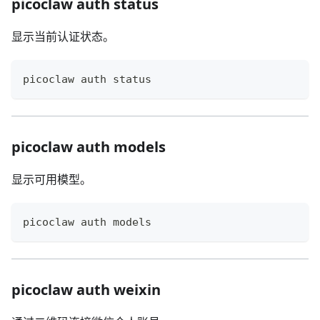
picoclaw auth status
显示当前认证状态。
picoclaw auth status
picoclaw auth models
显示可用模型。
picoclaw auth models
picoclaw auth weixin