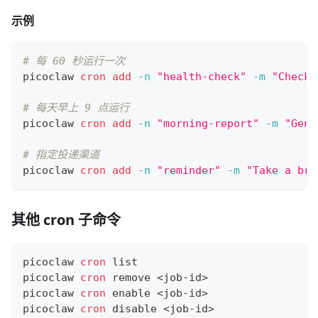
示例
# 每 60 秒运行一次
picoclaw 
cron
add
-n
"health-check"
-m
"Check 
# 每天早上 9 点运行
picoclaw 
cron
add
-n
"morning-report"
-m
"Gene
# 指定投递渠道
picoclaw 
cron
add
-n
"reminder"
-m
"Take a bre
其他 cron 子命令
picoclaw 
cron
 list
picoclaw 
cron
 remove 
<
job-id
>
picoclaw 
cron
enable
<
job-id
>
picoclaw 
cron
 disable 
<
job-id
>