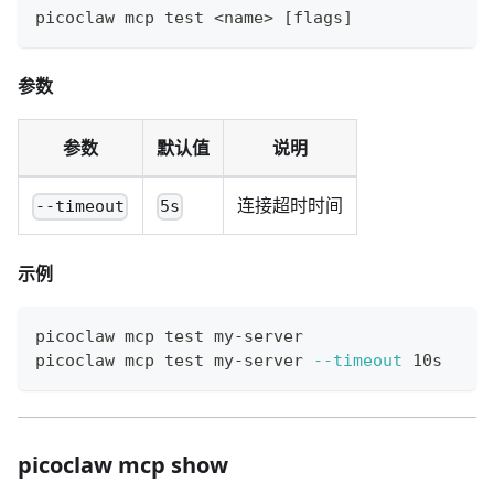
picoclaw mcp 
test
<
name
>
[
flags
]
参数
参数
默认值
说明
连接超时时间
--timeout
5s
示例
picoclaw mcp 
test
 my-server
picoclaw mcp 
test
 my-server 
--timeout
 10s
picoclaw mcp show