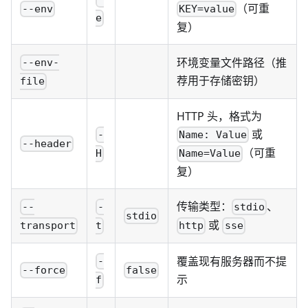
（可重
--env
KEY=value
e
复）
环境变量文件路径（推
--env-
荐用于存储密钥）
file
HTTP 头，格式为
或
-
Name: Value
--header
（可重
H
Name=Value
复）
传输类型：
、
--
-
stdio
stdio
或
transport
t
http
sse
覆盖现有服务器而不提
-
--force
false
示
f