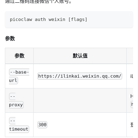
通过二维码连接微信个人账号。
picoclaw auth weixin 
[
flags
]
参数
参数
默认值
--base-
iL
https://ilinkai.weixin.qq.com/
url
HT
--
ht
proxy
--
登
300
timeout