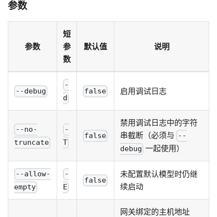
参数
短
参数
参
默认值
说明
数
-
启用调试日志
--debug
false
d
禁用调试日志中的字符
--no-
-
串截断（必须与
false
--
truncate
T
一起使用）
debug
未配置默认模型时仍继
--allow-
-
false
续启动
empty
E
网关绑定的主机地址