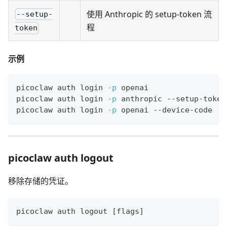
使用 Anthropic 的 setup-token 流
--setup-
程
token
示例
picoclaw auth login 
-p
 openai
picoclaw auth login 
-p
 anthropic --setup-token
picoclaw auth login 
-p
 openai --device-code
picoclaw auth logout
移除存储的凭证。
picoclaw auth 
logout
[
flags
]