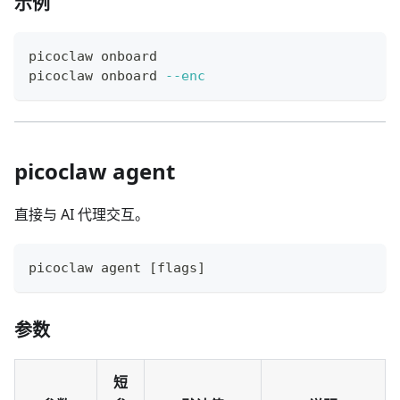
示例
picoclaw onboard
picoclaw onboard 
--enc
picoclaw agent
直接与 AI 代理交互。
picoclaw agent 
[
flags
]
参数
短