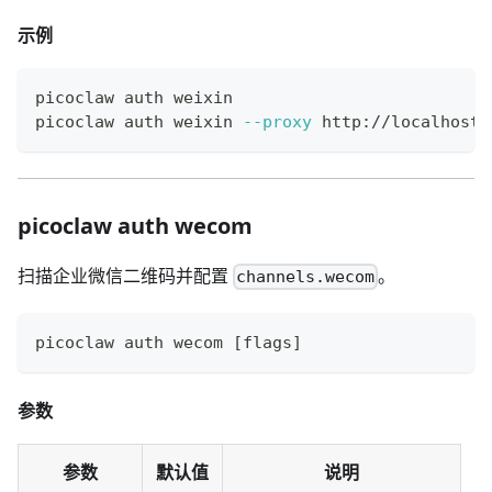
示例
picoclaw auth weixin
picoclaw auth weixin 
--proxy
 http://localhost:
picoclaw auth wecom
扫描企业微信二维码并配置
。
channels.wecom
picoclaw auth wecom 
[
flags
]
参数
参数
默认值
说明