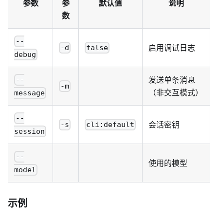
参数
参
默认值
说明
数
--
启用调试日志
-d
false
debug
发送单条消息
--
-m
（非交互模式）
message
--
会话密钥
-s
cli:default
session
--
使用的模型
model
示例