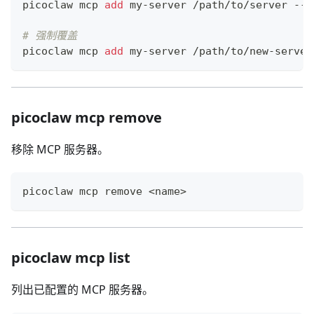
picoclaw mcp 
add
 my-server /path/to/server --e
# 强制覆盖
picoclaw mcp 
add
 my-server /path/to/new-server
picoclaw mcp remove
移除 MCP 服务器。
picoclaw mcp remove 
<
name
>
picoclaw mcp list
列出已配置的 MCP 服务器。