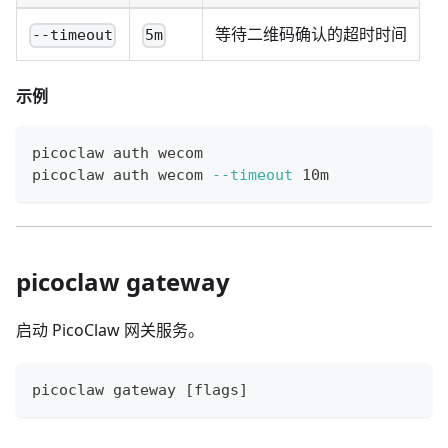
等待二维码确认的超时时间
--timeout
5m
示例
picoclaw auth wecom
picoclaw auth wecom 
--timeout
 10m
picoclaw gateway
启动 PicoClaw 网关服务。
picoclaw gateway 
[
flags
]