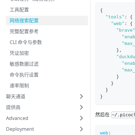
工具配置
{
"tools"
:
{
网络搜索配置
"web"
:
{
"brave
完整配置参考
"ena
CLI 命令与参数
"max
}
,
凭证加密
"duckd
"ena
敏感数据过滤
"max
命令执行设置
}
}
速率限制
}
聊天通道
}
提供商
然后在
~/.picoc
Advanced
Deployment
web
: