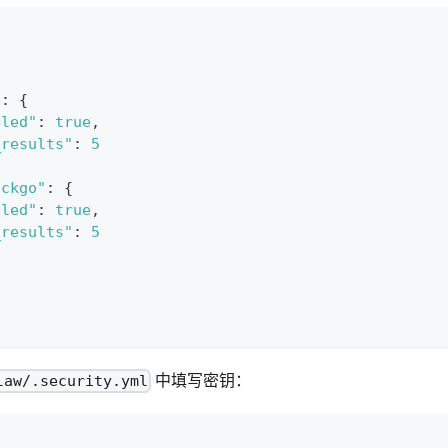
"
:
{
bled"
:
true
,
_results"
:
5
uckgo"
:
{
bled"
:
true
,
_results"
:
5
中填写密钥：
law/.security.yml