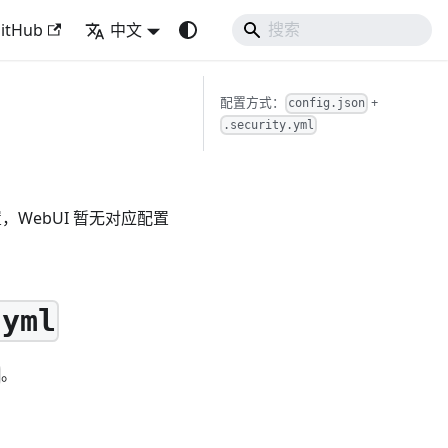
itHub
中文
配置方式：
+
config.json
.security.yml
，WebUI 暂无对应配置
.yml
。