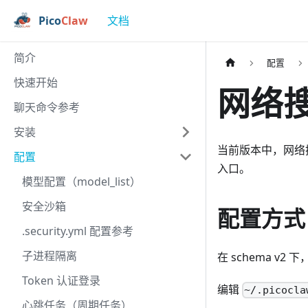
Pico
Claw
文档
简介
配置
快速开始
网络
聊天命令参考
安装
当前版本中，网络
配置
入口。
模型配置（model_list）
安全沙箱
配置方式
.security.yml 配置参考
子进程隔离
在 schema v2
Token 认证登录
编辑
~/.picocla
心跳任务（周期任务）