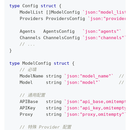
type
 Config 
struct
{
    ModelList 
[
]
ModelConfig 
`json:"model_list"
    Providers ProvidersConfig 
`json:"providers
    Agents   AgentsConfig   
`json:"agents"`
    Channels ChannelsConfig 
`json:"channels"`
// ...
}
type
 ModelConfig 
struct
{
// 必填
    ModelName 
string
`json:"model_name"`
//
    Model     
string
`json:"model"`
// 
// 通用配置
    APIBase   
string
`json:"api_base,omitempty
    APIKey    
string
`json:"api_key,omitempty"
    Proxy     
string
`json:"proxy,omitempty"`
// 特殊 Provider 配置