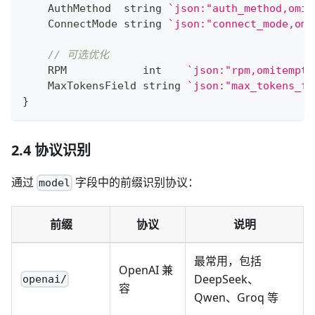
    AuthMethod  
string
`json:"auth_method,omit
    ConnectMode 
string
`json:"connect_mode,omi
// 可选优化
    RPM            
int
`json:"rpm,omitempty
    MaxTokensField 
string
`json:"max_tokens_fi
}
2.4 协议识别
通过
字段中的前缀识别协议：
model
前缀
协议
说明
最常用，包括
OpenAI 兼
DeepSeek、
openai/
容
Qwen、Groq 等