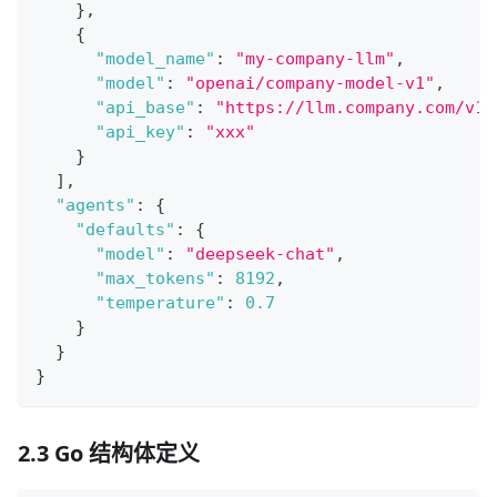
}
,
{
"model_name"
:
"my-company-llm"
,
"model"
:
"openai/company-model-v1"
,
"api_base"
:
"https://llm.company.com/v1"
"api_key"
:
"xxx"
}
]
,
"agents"
:
{
"defaults"
:
{
"model"
:
"deepseek-chat"
,
"max_tokens"
:
8192
,
"temperature"
:
0.7
}
}
}
2.3 Go 结构体定义