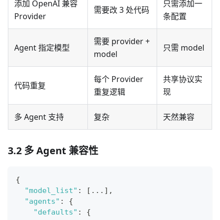
添加 OpenAI 兼容
只需添加一
需要改 3 处代码
Provider
条配置
需要 provider +
Agent 指定模型
只需 model
model
每个 Provider
共享协议实
代码重复
重复逻辑
现
多 Agent 支持
复杂
天然兼容
3.2 多 Agent 兼容性
{
"model_list"
:
[
...
]
,
"agents"
:
{
"defaults"
:
{