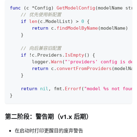
func
(
c 
*
Config
)
GetModelConfig
(
modelName 
stri
// 优先使用新配置
if
len
(
c
.
ModelList
)
>
0
{
return
 c
.
findModelByName
(
modelName
)
}
// 向后兼容旧配置
if
!
c
.
Providers
.
IsEmpty
(
)
{
        logger
.
Warn
(
"'providers' config is dep
return
 c
.
convertFromProviders
(
modelNam
}
return
nil
,
 fmt
.
Errorf
(
"model %s not found
}
第二阶段：警告期（v1.x 后期）
在启动时打印更醒目的废弃警告