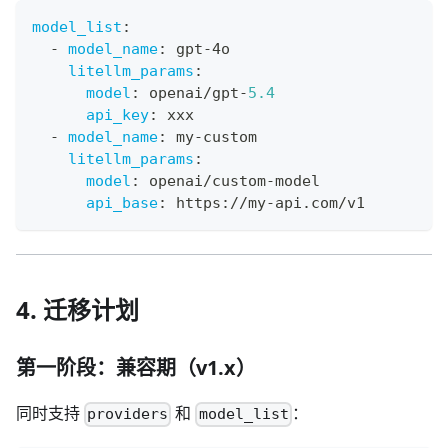
model_list
:
-
model_name
:
 gpt
-
4o
litellm_params
:
model
:
 openai/gpt
-
5.4
api_key
:
 xxx
-
model_name
:
 my
-
custom
litellm_params
:
model
:
 openai/custom
-
model
api_base
:
 https
:
//my
-
api.com/v1
4. 迁移计划
第一阶段：兼容期（v1.x）
同时支持
和
：
providers
model_list