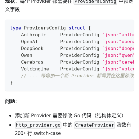
现状
：每个 Provider 都需要在
中预定
ProvidersConfig
义字段
type
 ProvidersConfig 
struct
{
    Anthropic     ProviderConfig 
`json:"anthro
    OpenAI        ProviderConfig 
`json:"openai
    DeepSeek      ProviderConfig 
`json:"deepse
    Qwen          ProviderConfig 
`json:"qwen"`
    Cerebras      ProviderConfig 
`json:"cerebr
    VolcEngine    ProviderConfig 
`json:"volcen
// ... 每增加一个新 Provider 都需要在这里修改
}
问题
：
添加新 Provider 需要修改 Go 代码（结构体定义）
中的
函数有
http_provider.go
CreateProvider
200+ 行 switch-case