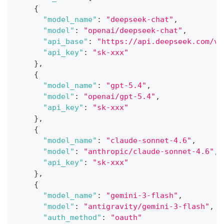
{
"model_name"
:
"deepseek-chat"
,
"model"
:
"openai/deepseek-chat"
,
"api_base"
:
"https://api.deepseek.com/v1
"api_key"
:
"sk-xxx"
}
,
{
"model_name"
:
"gpt-5.4"
,
"model"
:
"openai/gpt-5.4"
,
"api_key"
:
"sk-xxx"
}
,
{
"model_name"
:
"claude-sonnet-4.6"
,
"model"
:
"anthropic/claude-sonnet-4.6"
,
"api_key"
:
"sk-xxx"
}
,
{
"model_name"
:
"gemini-3-flash"
,
"model"
:
"antigravity/gemini-3-flash"
,
"auth_method"
:
"oauth"