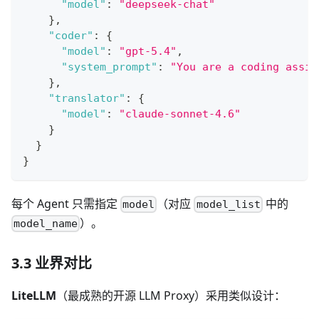
"model"
:
"deepseek-chat"
}
,
"coder"
:
{
"model"
:
"gpt-5.4"
,
"system_prompt"
:
"You are a coding assis
}
,
"translator"
:
{
"model"
:
"claude-sonnet-4.6"
}
}
}
每个 Agent 只需指定
（对应
中的
model
model_list
）。
model_name
3.3 业界对比
LiteLLM
（最成熟的开源 LLM Proxy）采用类似设计：