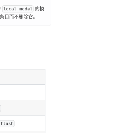
为
的模
local-model
条目而不删除它。
4
-flash