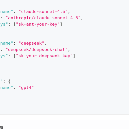
_name"
:
"claude-sonnet-4.6"
,
"
:
"anthropic/claude-sonnet-4.6"
,
eys"
:
[
"sk-ant-your-key"
]
_name"
:
"deepseek"
,
"
:
"deepseek/deepseek-chat"
,
eys"
:
[
"sk-your-deepseek-key"
]
{
s"
:
{
_name"
:
"gpt4"
段