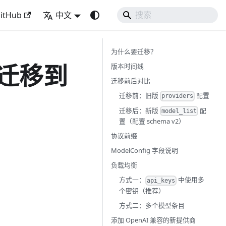
itHub
中文
为什么要迁移？
迁移到
版本时间线
迁移前后对比
迁移前：旧版
配置
providers
迁移后：新版
配
model_list
置（配置 schema v2）
协议前缀
ModelConfig 字段说明
负载均衡
方式一：
中使用多
api_keys
个密钥（推荐）
方式二：多个模型条目
添加 OpenAI 兼容的新提供商