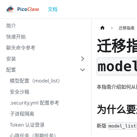
Pico
Claw
文档
简介
迁移指南
快速开始
迁移
聊天命令参考
安装
mode
配置
模型配置（model_list）
本指南介绍如何从
安全沙箱
.security.yml 配置参考
为什么要
子进程隔离
Token 认证登录
新版
model_list
心跳任务（周期任务）