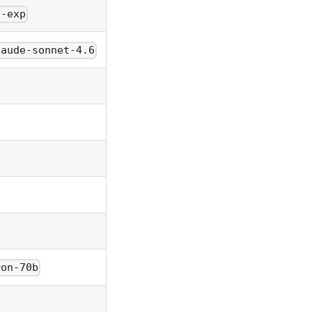
h-exp
laude-sonnet-4.6
ron-70b