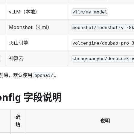
vLLM（本地）
vllm/my-model
Moonshot（Kimi）
moonshot/moonshot-v1-8
火山引擎
volcengine/doubao-pro-
神算云
/
shengsuanyun/deepseek-
前缀，默认使用
。
openai/
onfig 字段说明
必
说明
填