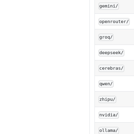
gemini/
openrouter/
groq/
deepseek/
cerebras/
qwen/
zhipu/
nvidia/
ollama/