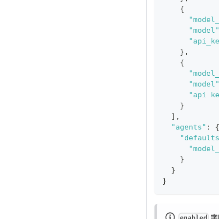
{
"model
"model
"api_k
}
,
{
"model
"model
"api_k
}
]
,
"agents"
:
"default
"model
}
}
}
字
enabled