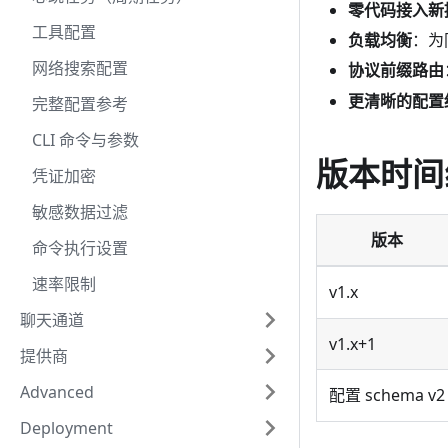
零代码接入新
工具配置
负载均衡
：为
网络搜索配置
协议前缀路由
更清晰的配置
完整配置参考
CLI 命令与参数
版本时间
凭证加密
敏感数据过滤
版本
命令执行设置
速率限制
v1.x
聊天通道
v1.x+1
提供商
Advanced
配置 schema v2
Deployment