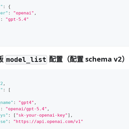
{
s"
:
{
der"
:
"openai"
,
"
:
"gpt-5.4"
版
配置（配置 schema v2）
model_list
2
,
t"
:
[
_name"
:
"gpt4"
,
"
:
"openai/gpt-5.4"
,
eys"
:
[
"sk-your-openai-key"
]
,
ase"
:
"https://api.openai.com/v1"