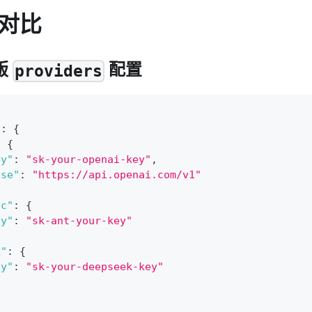
对比
版
配置
providers
"
:
{
:
{
ey"
:
"sk-your-openai-key"
,
ase"
:
"https://api.openai.com/v1"
ic"
:
{
ey"
:
"sk-ant-your-key"
k"
:
{
ey"
:
"sk-your-deepseek-key"