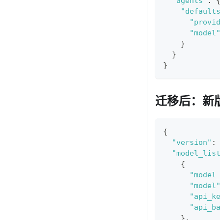
"agents"
:
"default
"provi
"model
}
}
}
迁移后：新
{
"version"
:
"model_lis
{
"model
"model
"api_k
"api_b
}
,