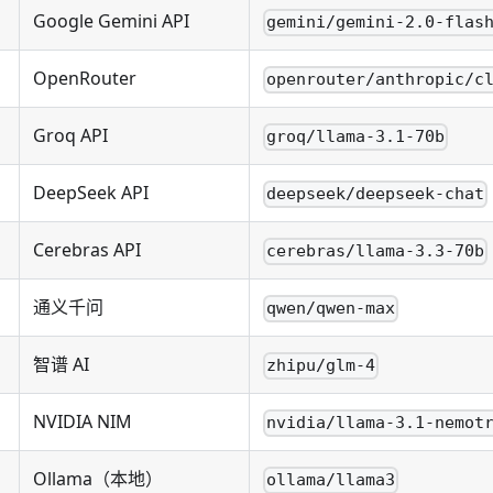
Google Gemini API
gemini/gemini-2.0-flas
OpenRouter
openrouter/anthropic/c
Groq API
groq/llama-3.1-70b
DeepSeek API
deepseek/deepseek-chat
Cerebras API
cerebras/llama-3.3-70b
通义千问
qwen/qwen-max
智谱 AI
zhipu/glm-4
NVIDIA NIM
nvidia/llama-3.1-nemot
Ollama（本地）
ollama/llama3