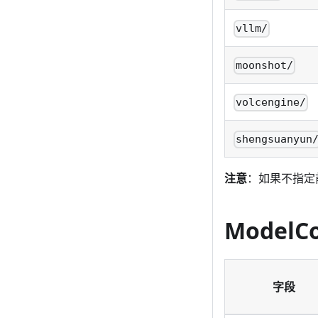
vllm/
moonshot/
volcengine/
shengsuanyun
注意
：如果不指定
ModelC
字段