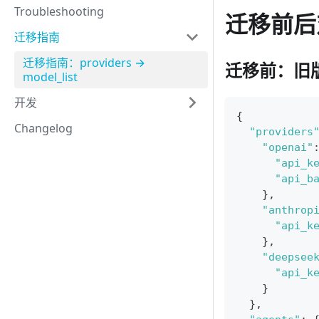
Troubleshooting
迁移前后
迁移指南
迁移指南：providers →
迁移前：旧
model_list
开发
{
Changelog
"providers
"openai"
"api_k
"api_b
}
,
"anthrop
"api_k
}
,
"deepsee
"api_k
}
}
,