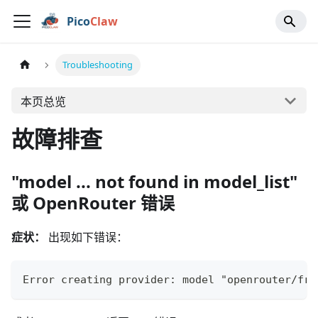
Pico
Claw
Troubleshooting
本页总览
故障排查
"model ... not found in model_list"
或 OpenRouter 错误
症状：
出现如下错误：
Error creating provider: model "openrouter/fre