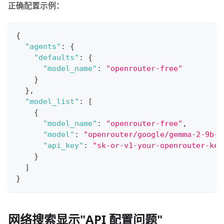
正确配置示例：
{
"agents"
:
{
"defaults"
:
{
"model_name"
:
"openrouter-free"
}
}
,
"model_list"
:
[
{
"model_name"
:
"openrouter-free"
,
"model"
:
"openrouter/google/gemma-2-9b-i
"api_key"
:
"sk-or-v1-your-openrouter-key
}
]
}
网络搜索显示"API 配置问题"