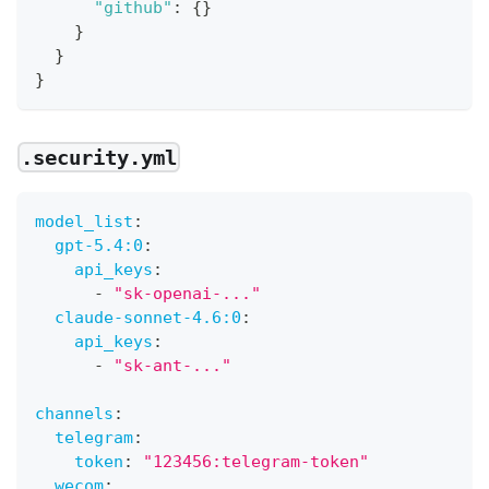
"github"
:
{
}
}
}
}
.security.yml
model_list
:
gpt-5.4:0
:
api_keys
:
-
"sk-openai-..."
claude-sonnet-4.6:0
:
api_keys
:
-
"sk-ant-..."
channels
:
telegram
:
token
:
"123456:telegram-token"
wecom
: