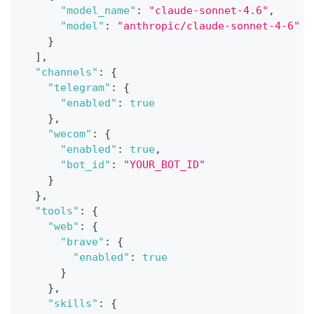
"model_name"
:
"claude-sonnet-4.6"
,
"model"
:
"anthropic/claude-sonnet-4-6"
}
]
,
"channels"
:
{
"telegram"
:
{
"enabled"
:
true
}
,
"wecom"
:
{
"enabled"
:
true
,
"bot_id"
:
"YOUR_BOT_ID"
}
}
,
"tools"
:
{
"web"
:
{
"brave"
:
{
"enabled"
:
true
}
}
,
"skills"
:
{