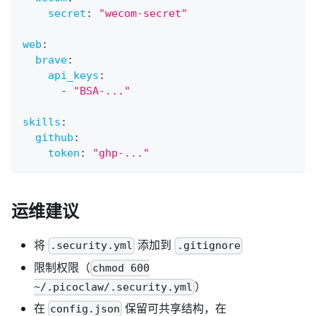
secret
:
"wecom-secret"
web
:
brave
:
api_keys
:
-
"BSA-..."
skills
:
github
:
token
:
"ghp-..."
运维建议
将
添加到
.security.yml
.gitignore
限制权限（
chmod 600
）
~/.picoclaw/.security.yml
在
保留可共享结构，在
config.json