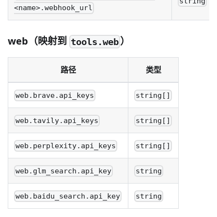
string
<name>.webhook_url
web（映射到
）
tools.web
路径
类型
web.brave.api_keys
string[]
web.tavily.api_keys
string[]
web.perplexity.api_keys
string[]
web.glm_search.api_key
string
web.baidu_search.api_key
string