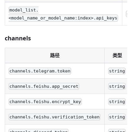
model_list.
s
<model_name_or_model_name:index>.api_keys
channels
路径
类型
channels.telegram.token
string
channels.feishu.app_secret
string
channels.feishu.encrypt_key
string
channels.feishu.verification_token
string