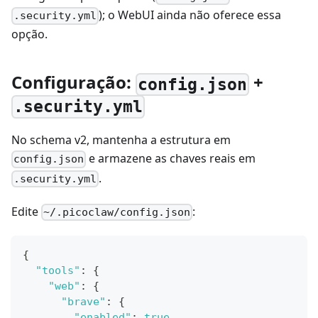
); o WebUI ainda não oferece essa
.security.yml
opção.
Configuração:
+
config.json
.security.yml
No schema v2, mantenha a estrutura em
e armazene as chaves reais em
config.json
.
.security.yml
Edite
:
~/.picoclaw/config.json
{
"tools"
:
{
"web"
:
{
"brave"
:
{
"enabled"
:
true
,