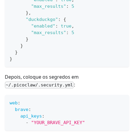
"max_results"
:
5
}
,
"duckduckgo"
:
{
"enabled"
:
true
,
"max_results"
:
5
}
}
}
}
Depois, coloque os segredos em
:
~/.picoclaw/.security.yml
web
:
brave
:
api_keys
:
-
"YOUR_BRAVE_API_KEY"