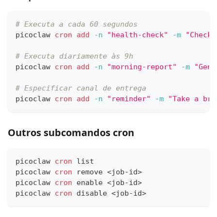
# Executa a cada 60 segundos
picoclaw 
cron
add
-n
"health-check"
-m
"Check 
# Executa diariamente às 9h
picoclaw 
cron
add
-n
"morning-report"
-m
"Gene
# Especificar canal de entrega
picoclaw 
cron
add
-n
"reminder"
-m
"Take a bre
Outros subcomandos cron
picoclaw 
cron
 list
picoclaw 
cron
 remove 
<
job-id
>
picoclaw 
cron
enable
<
job-id
>
picoclaw 
cron
 disable 
<
job-id
>