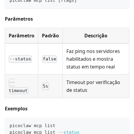
picoclaw mcp list 
[
flags
]
Parâmetros
Parâmetro
Padrão
Descrição
Faz ping nos servidores
habilitados e mostra
--status
false
status em tempo real
Timeout por verificação
--
5s
de status
timeout
Exemplos
picoclaw mcp list
picoclaw mcp list 
--status