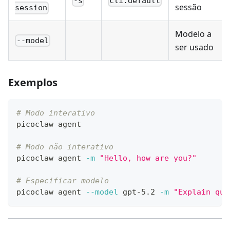
-s
cli:default
sessão
session
Modelo a
--model
ser usado
Exemplos
# Modo interativo
picoclaw agent
# Modo não interativo
picoclaw agent 
-m
"Hello, how are you?"
# Especificar modelo
picoclaw agent 
--model
 gpt-5.2 
-m
"Explain qua