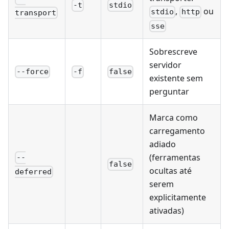
-t
stdio
,
ou
stdio
http
transport
sse
Sobrescreve
servidor
--force
-f
false
existente sem
perguntar
Marca como
carregamento
adiado
(ferramentas
--
false
ocultas até
deferred
serem
explicitamente
ativadas)