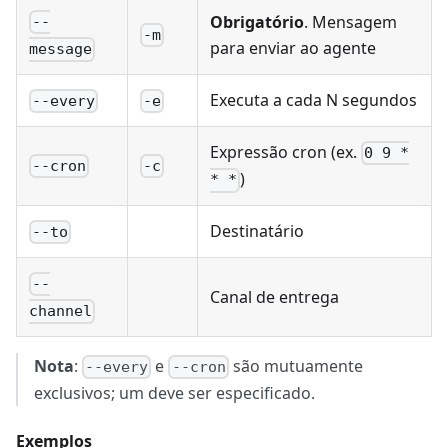
Obrigatório
. Mensagem
--
-m
para enviar ao agente
message
Executa a cada N segundos
--every
-e
Expressão cron (ex.
0 9 *
--cron
-c
)
* *
Destinatário
--to
--
Canal de entrega
channel
Nota
:
e
são mutuamente
--every
--cron
exclusivos; um deve ser especificado.
Exemplos