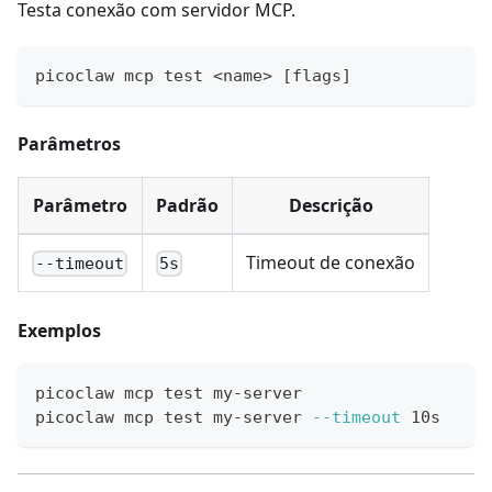
Testa conexão com servidor MCP.
picoclaw mcp 
test
<
name
>
[
flags
]
Parâmetros
Parâmetro
Padrão
Descrição
Timeout de conexão
--timeout
5s
Exemplos
picoclaw mcp 
test
 my-server
picoclaw mcp 
test
 my-server 
--timeout
 10s