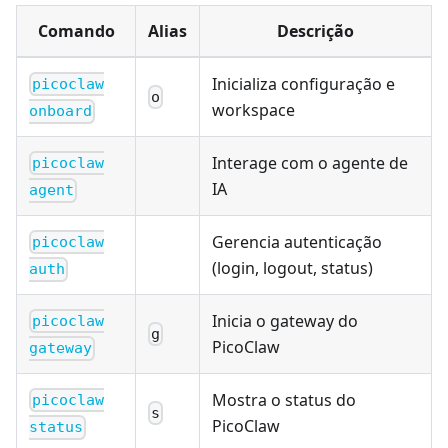
Comando
Alias
Descrição
Inicializa configuração e
picoclaw
o
workspace
onboard
Interage com o agente de
picoclaw
IA
agent
Gerencia autenticação
picoclaw
(login, logout, status)
auth
Inicia o gateway do
picoclaw
g
PicoClaw
gateway
Mostra o status do
picoclaw
s
PicoClaw
status