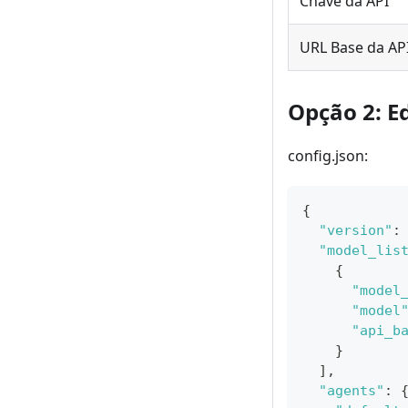
Chave da API
URL Base da AP
Opção 2: E
config.json:
{
"version"
:
"model_lis
{
"model
"model
"api_b
}
]
,
"agents"
: