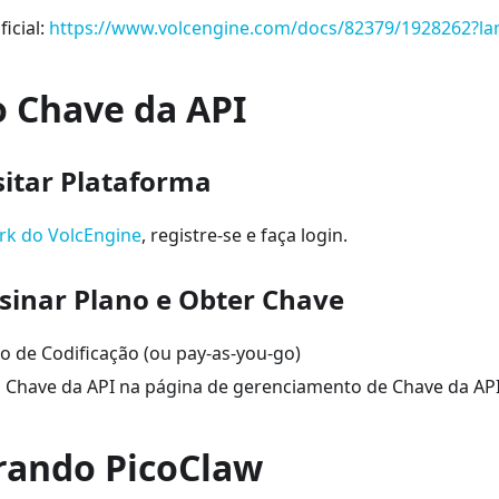
icial:
https://www.volcengine.com/docs/82379/1928262?la
 Chave da API
sitar Plataforma
rk do VolcEngine
, registre-se e faça login.
ssinar Plano e Obter Chave
no de Codificação (ou pay-as-you-go)
 a Chave da API na página de gerenciamento de Chave da API
rando PicoClaw