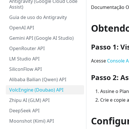
Antigravity (Google Cloud Code
Assist)
Documentação Of
Guia de uso do Antigravity
Obtendo
OpenAI API
Gemini API (Google AI Studio)
Passo 1: Vi
OpenRouter API
LM Studio API
Acesse
Console A
SiliconFlow API
Passo 2: A
Alibaba Bailian (Qwen) API
VolcEngine (Doubao) API
Assine o Pla
Crie e copie
Zhipu AI (GLM) API
DeepSeek API
Configu
Moonshot (Kimi) API