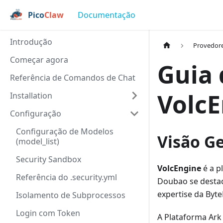
Pico
Claw
Documentação
Introdução
Provedor
Começar agora
Guia 
Referência de Comandos de Chat
VolcE
Installation
Configuração
Configuração de Modelos
Visão Ge
(model_list)
Security Sandbox
VolcEngine
é a p
Referência do .security.yml
Doubao se destac
expertise da Byt
Isolamento de Subprocessos
Login com Token
A Plataforma Ark