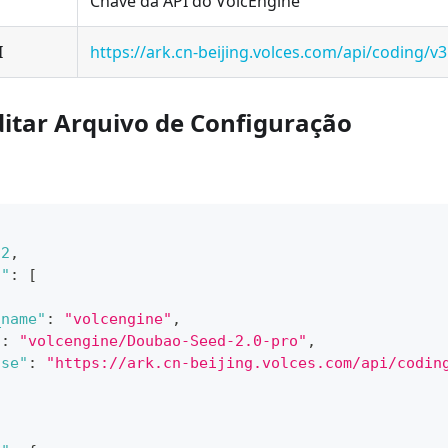
Chave da API do VolcEngine
I
https://ark.cn-beijing.volces.com/api/coding/v3
ditar Arquivo de Configuração
2
,
t"
:
[
_name"
:
"volcengine"
,
"
:
"volcengine/Doubao-Seed-2.0-pro"
,
ase"
:
"https://ark.cn-beijing.volces.com/api/codin
{