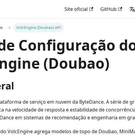
Site oficial
GitHub
es
VolcEngine (Doubao) API
de Configuração d
ngine (Doubao)
ral
lataforma de serviço em nuvem da ByteDance. A série de 
a na velocidade de resposta e estabilidade de concorrênci
eDance em sistemas de recomendação e engenharia em gra
 do VolcEngine agrega modelos de topo de Doubao, MiniMa