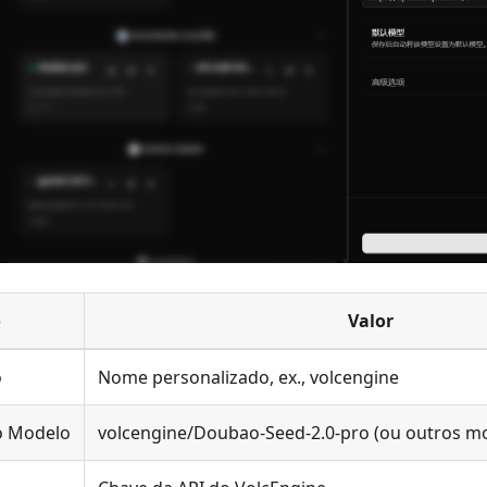
o
Valor
o
Nome personalizado, ex., volcengine
do Modelo
volcengine/Doubao-Seed-2.0-pro (ou outros m