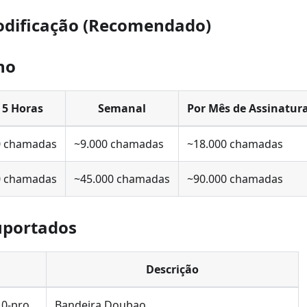
odificação (Recomendado)
no
 5 Horas
Semanal
Por Mês de Assinatur
0 chamadas
~9.000 chamadas
~18.000 chamadas
0 chamadas
~45.000 chamadas
~90.000 chamadas
uportados
Descrição
.0-pro
Bandeira Doubao