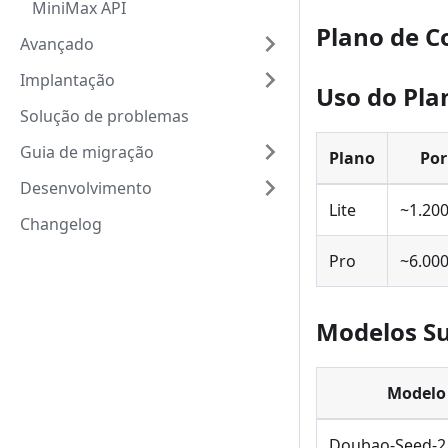
MiniMax API
Plano de C
Avançado
Implantação
Uso do Pla
Solução de problemas
Guia de migração
Plano
Por
Desenvolvimento
Lite
~1.20
Changelog
Pro
~6.00
Modelos S
Modelo
Doubao-Seed-2