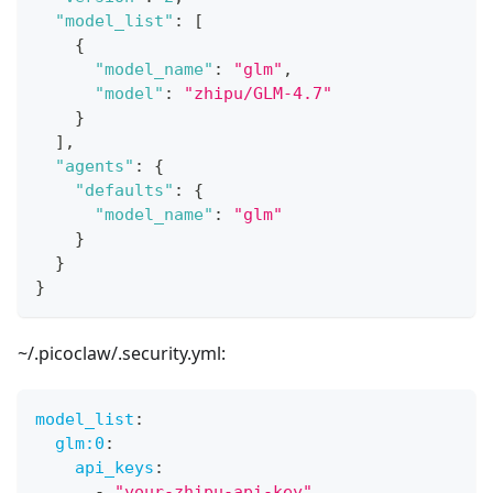
"model_list"
:
[
{
"model_name"
:
"glm"
,
"model"
:
"zhipu/GLM-4.7"
}
]
,
"agents"
:
{
"defaults"
:
{
"model_name"
:
"glm"
}
}
}
~/.picoclaw/.security.yml:
model_list
:
glm:0
:
api_keys
:
-
"your-zhipu-api-key"