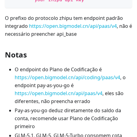
O prefixo do protocolo zhipu tem endpoint padrão
integrado
https://open.bigmodel.cn/api/paas/v4
, não é
necessário preencher api_base
Notas
O endpoint do Plano de Codificação é
https://open.bigmodel.cn/api/coding/paas/v4
, o
endpoint pay-as-you-go é
https://open.bigmodel.cn/api/paas/v4
, eles são
diferentes, não preencha errado
Pay-as-you-go deduz diretamente do saldo da
conta, recomende usar Plano de Codificação
primeiro
GLM-5.1, GLM-5, GLM-5-Turbo consomem cota