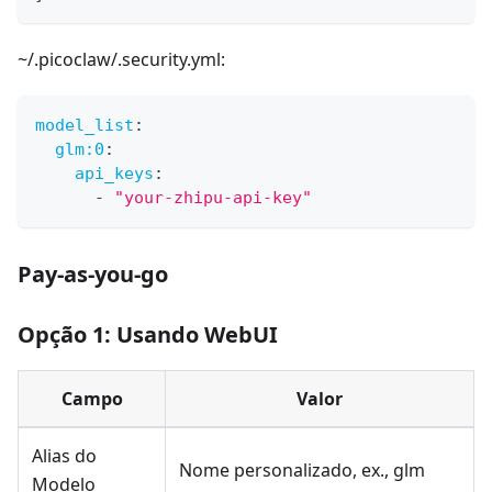
~/.picoclaw/.security.yml:
model_list
:
glm:0
:
api_keys
:
-
"your-zhipu-api-key"
Pay-as-you-go
Opção 1: Usando WebUI
Campo
Valor
Alias do
Nome personalizado, ex., glm
Modelo