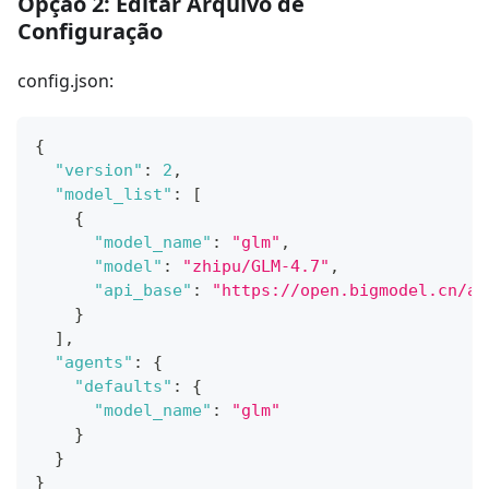
Opção 2: Editar Arquivo de
Configuração
config.json:
{
"version"
:
2
,
"model_list"
:
[
{
"model_name"
:
"glm"
,
"model"
:
"zhipu/GLM-4.7"
,
"api_base"
:
"https://open.bigmodel.cn/ap
}
]
,
"agents"
:
{
"defaults"
:
{
"model_name"
:
"glm"
}
}
}