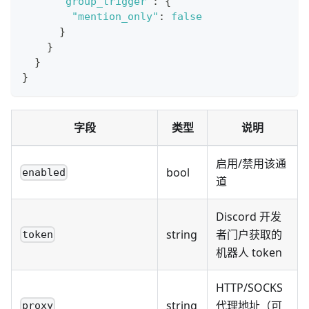
"group_trigger"
:
{
"mention_only"
:
false
}
}
}
}
字段
类型
说明
启用/禁用该通
bool
enabled
道
Discord 开发
string
者门户获取的
token
机器人 token
HTTP/SOCKS
string
代理地址（可
proxy