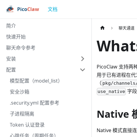
Pico
Claw
文档
简介
聊天通道
快速开始
What
聊天命令参考
安装
PicoClaw 支持
配置
用于已有进程在代为
模型配置（model_list）
（
pkg/channels
字段
安全沙箱
use_native
.security.yml 配置参考
Native
子进程隔离
Token 认证登录
Native 模式直接
心跳任务（周期任务）