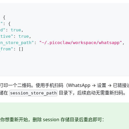
:
{
p"
:
{
ed"
:
true
,
ative"
:
true
,
on_store_path"
:
"~/.picoclaw/workspace/whatsapp"
,
_from"
:
[
]
印一个二维码。使用手机扫码（WhatsApp → 设置 → 已链
储在
目录下，后续启动无需重新扫码。
session_store_path
想重新开始，删除 session 存储目录后重启即可：