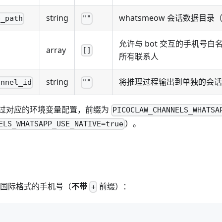
string
whatsmeow 会话数据目录（仅
e_path
""
允许与 bot 交互的手机号
array
[]
所有联系人
string
将推理过程输出到单独的会话
annel_id
""
过对应的环境变量配置，前缀为
PICOCLAW_CHANNELS_WHATSA
）。
ELS_WHATSAPP_USE_NATIVE=true
国际格式的手机号（
不带
前缀）：
+