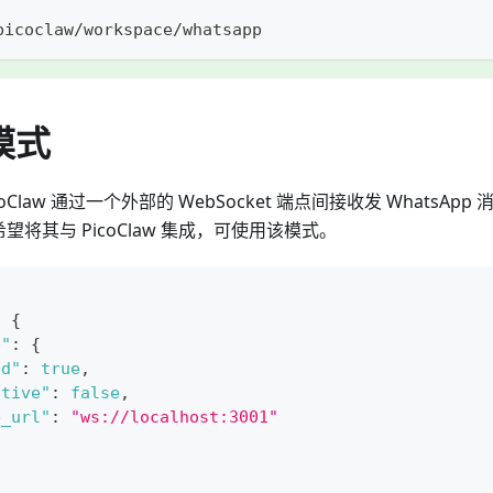
picoclaw/workspace/whatsapp
 模式
PicoClaw 通过一个外部的 WebSocket 端点间接收发 Whats
，希望将其与 PicoClaw 集成，可使用该模式。
:
{
p"
:
{
ed"
:
true
,
ative"
:
false
,
e_url"
:
"ws://localhost:3001"