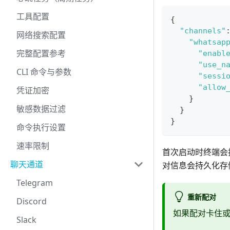
工具配置
{
"channels"
网络搜索配置
"whatsap
完整配置参考
"enabl
"use_n
CLI 命令与参数
"sessi
"allow
凭证加密
}
敏感数据过滤
}
}
命令执行设置
速率限制
首次启动时终端会打
聊天通道
对信息会持久化存
Telegram
重新配对
Discord
如果配对卡住或你
Slack