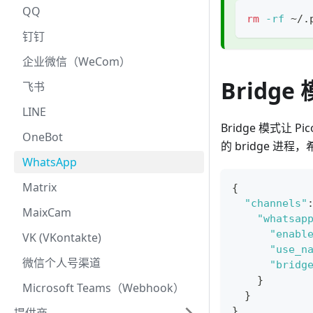
QQ
rm
-rf
 ~/.
钉钉
企业微信（WeCom）
Bridge
飞书
LINE
Bridge 模式让 
OneBot
的 bridge 进程
WhatsApp
Matrix
{
"channels"
MaixCam
"whatsap
"enabl
VK (VKontakte)
"use_n
微信个人号渠道
"bridg
}
Microsoft Teams（Webhook）
}
}