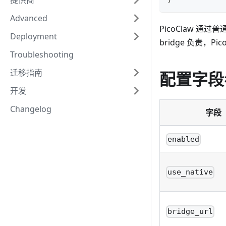
提供商
Advanced
PicoClaw 通过普
Deployment
bridge 负责，Pi
Troubleshooting
迁移指南
配置字段
开发
Changelog
字段
enabled
use_native
bridge_url