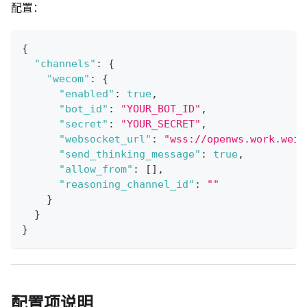
配置：
{
"channels"
:
{
"wecom"
:
{
"enabled"
:
true
,
"bot_id"
:
"YOUR_BOT_ID"
,
"secret"
:
"YOUR_SECRET"
,
"websocket_url"
:
"wss://openws.work.weix
"send_thinking_message"
:
true
,
"allow_from"
:
[
]
,
"reasoning_channel_id"
:
""
}
}
}
配置项说明