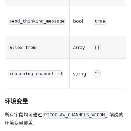
bool
send_thinking_message
true
array
allow_from
[]
string
reasoning_channel_id
""
环境变量
所有字段均可通过
前缀的
PICOCLAW_CHANNELS_WECOM_
环境变量覆盖：