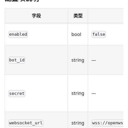
字段
类型
bool
enabled
false
string
—
bot_id
string
—
secret
string
websocket_url
wss://openws.