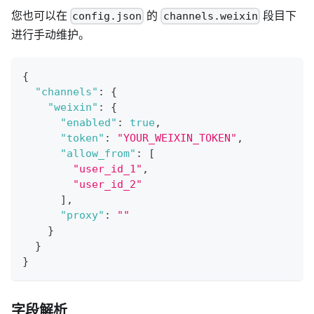
您也可以在
的
段目下
config.json
channels.weixin
进行手动维护。
{
"channels"
:
{
"weixin"
:
{
"enabled"
:
true
,
"token"
:
"YOUR_WEIXIN_TOKEN"
,
"allow_from"
:
[
"user_id_1"
,
"user_id_2"
]
,
"proxy"
:
""
}
}
}
字段解析