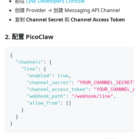
前往
LINE Developers Console
创建 Provider → 创建 Messaging API Channel
复制
Channel Secret
和
Channel Access Token
2. 配置 PicoClaw
{
"channels"
:
{
"line"
:
{
"enabled"
:
true
,
"channel_secret"
:
"YOUR_CHANNEL_SECRET"
,
"channel_access_token"
:
"YOUR_CHANNEL_AC
"webhook_path"
:
"/webhook/line"
,
"allow_from"
:
[
]
}
}
}